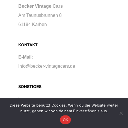
Becker Vintage Cars
Am Taunusbrunnen 8
61184 Karben
KONTAKT
E-Mail:
info@becker-vintagecars.de
SONSTIGES
Impressum
Diese Website benutzt Cookies. Wenn du die Website weiter
Datenschutz
nutzt, gehen wir von deinem Einverständnis aus.
OK